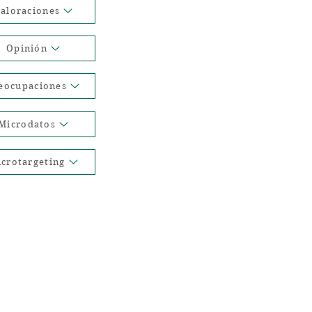
aloraciones
Opinión
eocupaciones
Microdatos
crotargeting