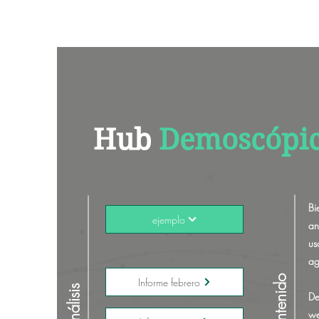
Hub
Demoscópi
Bi
ejemplo
an
u
ag
Contenido
Informe febrero
Análisis
De
w