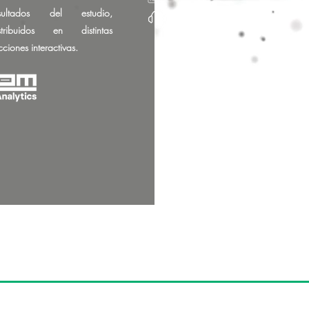
esultados del estudio,
stribuidos en distintas
cciones interactivas.