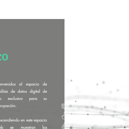
co
envenidos al espacio de
álisis de datos digital de
so exclusivo para su
rupación.
scendiendo en este espacio
eb se muestran los