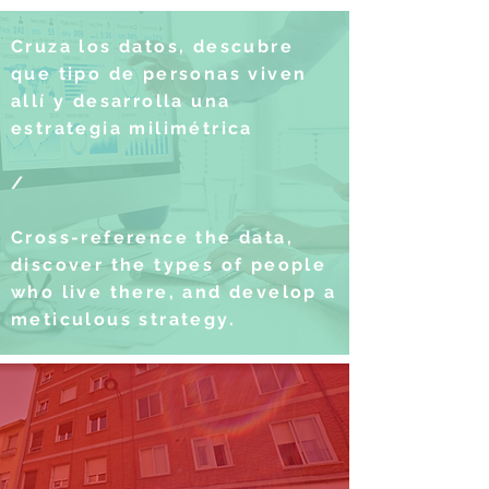
Cruza los datos, descubre
que tipo de personas viven
allí y desarrolla una
estrategia milimétrica
/
Cross-reference the data,
discover the types of people
who live there, and develop a
meticulous strategy.